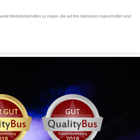
ante Werbebotschaften zu zeigen, die auf Ihre Interessen zugeschnitten sind.
ward
Leistungen & Preise
Login