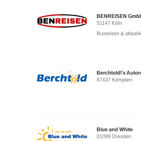
BENREISEN Gmb
51147 Köln
Busreisen & aktuel
Berchtold\'s Aut
87437 Kempten
Blue and White
01099 Dresden