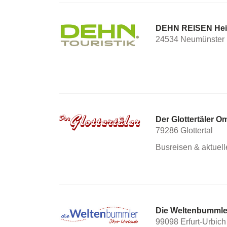
DEHN REISEN Hei
24534 Neumünster
Der Glottertäler 
79286 Glottertal
Busreisen & aktuel
Die Weltenbumml
99098 Erfurt-Urbich