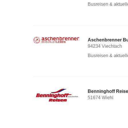
Busreisen & aktuel
Aschenbrenner Bu
94234 Viechtach
Busreisen & aktuel
Benninghoff Rei
51674 Wiehl