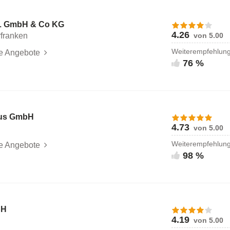
 GmbH & Co KG
4.26
franken
von 5.00
Weiterempfehlun
le Angebote
76 %
us GmbH
4.73
von 5.00
Weiterempfehlun
le Angebote
98 %
bH
4.19
von 5.00