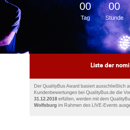
00
00
Tag
Stunde
Liste der nomi
Der QualityBus Award basiert ausschließlich 
Kundenbewertungen bei QualityBus.de die Vo
31.12.2018
erfüllen, werden mit dem Quality
Wolfsburg
im Rahmen des LIVE-Events ausge