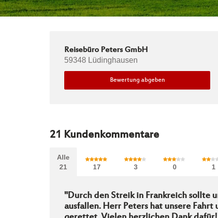
Reisebüro Peters GmbH
59348 Lüdinghausen
Bewertung abgeben
21
Kundenkommentare
Alle
21
17
3
0
1
"Durch den Streik in Frankreich sollte 
ausfallen. Herr Peters hat unsere Fahrt
gerettet. Vielen herzlichen Dank dafür