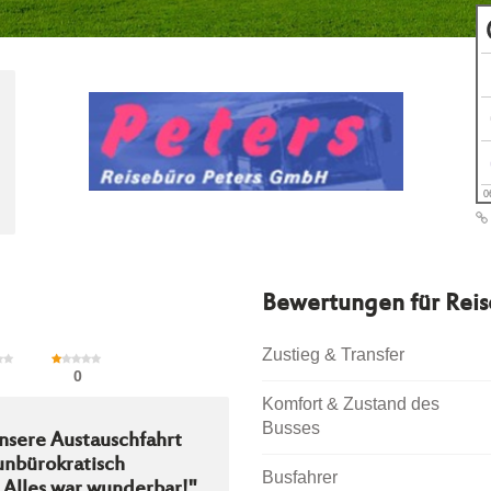
0
Bewertungen für
Rei
Zustieg & Transfer
0
Komfort & Zustand des
Busses
unsere Austauschfahrt
 unbürokratisch
Busfahrer
! Alles war wunderbar!"