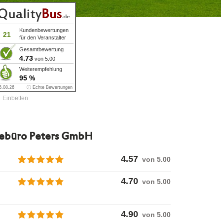
Kundenbewertungen
21
für den Veranstalter
Gesamtbewertung
4.73
von 5.00
Weiterempfehlung
95 %
6.08.26
ⓘ Echte Bewertungen
Einbetten
sebüro Peters GmbH
4.57
von 5.00
4.70
von 5.00
4.90
von 5.00