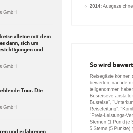
2014:
Ausgezeichnet
rs GmbH
reise alleine mit dem
es dann, sich um
esichtigungen und
So wird bewert
rs GmbH
Reisegäste können
bewerten, nachdem s
teilgenommen haben
fehlende Tour. Die
Busreiseveranstalter
Busreise", "Unterkun
rs GmbH
Reiseleitung", "Kom
"Preis-Leistungs-Verh
Sternen (1 Punkt je 
5 Sterne (5 Punkte) 
eren und erfahrenen