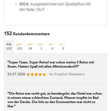
2014:
Ausgezeichnet von QualityBus mit
der Note: GUT
152
Kundenkommentare
Alle
152
121
24
1
4
2
"Super Team. Super Reise! war schon meine 3 Reise mit
Ihnen. Hatten Spaß mit allen Mitreisenden!!!!"
22.07.2026
· für
Fredrich Reisebüro
"Die Reise war recht gut, zu bemängeln: das Hotel war schon
in einem etwas schlechten Zustand, Wasser tropfte im Bad
von der Decke. Die Info zu den Essenszeiten war nicht so
klar."