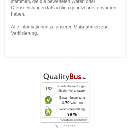
stammen, die die bewerteten Waren oder
Dienstleistungen tatsächlich genutzt oder erworben
haben.
Alle Informationen zu unseren Maßnahmen zur
Verifizierung.
Kundenbewertungen
152
für den Veranstalter
Gesamtbewertung
4.70
von 5.00
Weiterempfehlung
96 %
ⓘ Echte Bewertungen
06.08.26
Einbetten