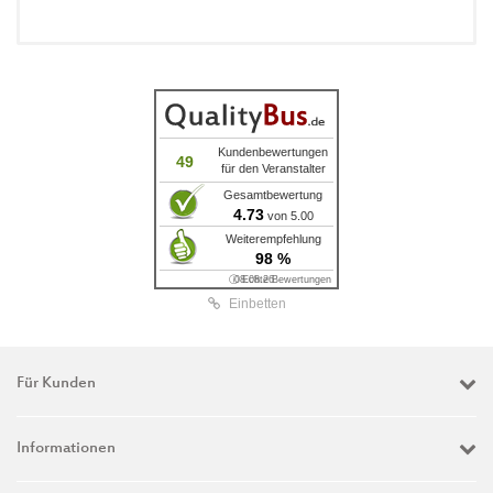
Kundenbewertungen
49
für den Veranstalter
Gesamtbewertung
4.73
von 5.00
Weiterempfehlung
98 %
ⓘ Echte Bewertungen
08.08.26
Einbetten
Für Kunden
Informationen