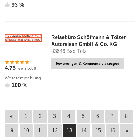
93 %
Reisebüro Schöfmann & Tölzer
Autoreisen GmbH & Co. KG
83646 Bad Tölz
Bewertungen & Kommentare anzeigen
4.75
von 5.00
Weiterempfehlung
100 %
«
1
2
3
4
5
6
7
8
9
10
11
12
13
14
15
16
»