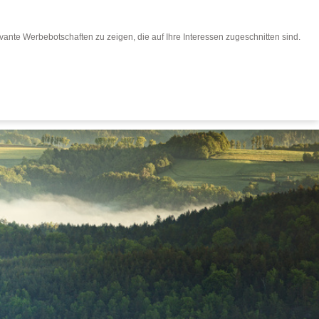
ante Werbebotschaften zu zeigen, die auf Ihre Interessen zugeschnitten sind.
eisen buchen
Für Reiseveranstalter