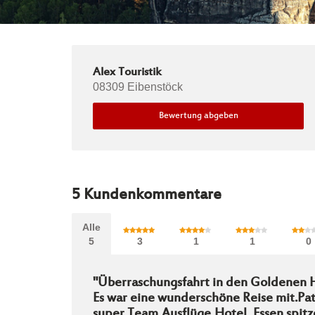
Alex Touristik
08309 Eibenstöck
Bewertung abgeben
5
Kundenkommentare
Alle
5
3
1
1
0
"Überraschungsfahrt in den Goldenen 
Es war eine wunderschöne Reise mit.Pat
super Team,Ausflüge,Hotel ,Essen spit