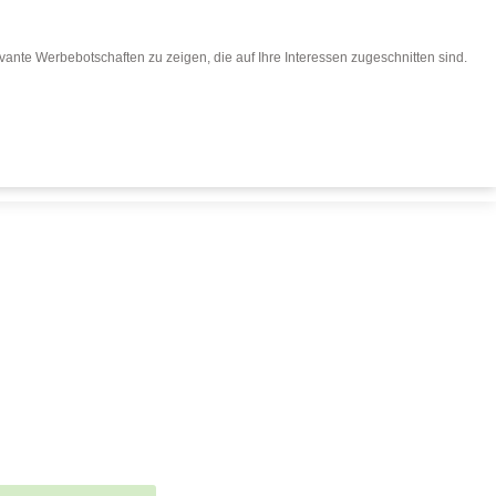
ante Werbebotschaften zu zeigen, die auf Ihre Interessen zugeschnitten sind.
eisen buchen
Für Reiseveranstalter