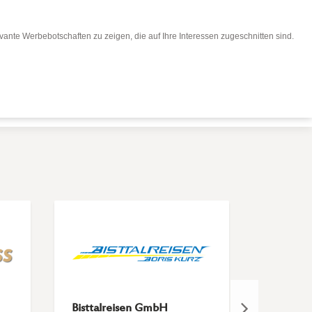
ante Werbebotschaften zu zeigen, die auf Ihre Interessen zugeschnitten sind.
eisen buchen
Für Reiseveranstalter
Bisttalreisen GmbH
Eberhar