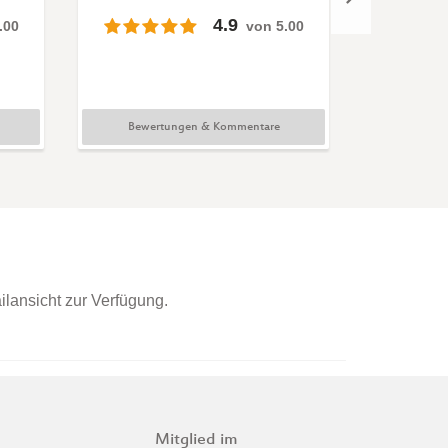
4.9
.00
von 5.00
Busreisen
Bewertungen & Kommentare
Bewer
ilansicht zur Verfügung.
Mitglied im