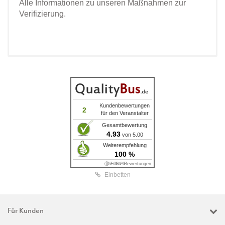
Alle Informationen zu unseren Maßnahmen zur
Verifizierung.
Kundenbewertungen
2
für den Veranstalter
Gesamtbewertung
4.93
von 5.00
Weiterempfehlung
100 %
ⓘ Echte Bewertungen
07.08.26
Einbetten
Für Kunden