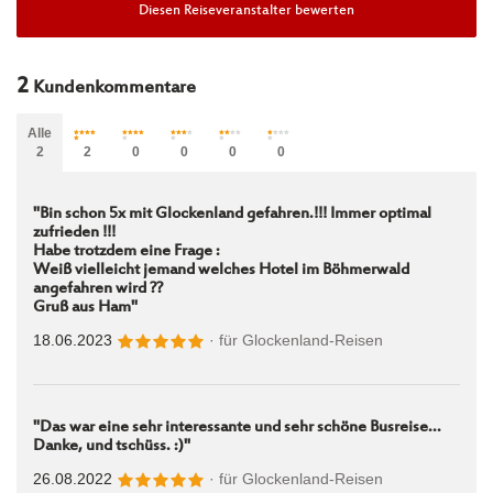
Diesen Reiseveranstalter bewerten
2
Kundenkommentare
Alle
2
2
0
0
0
0
"Bin schon 5x mit Glockenland gefahren.!!! Immer optimal
zufrieden !!!
Habe trotzdem eine Frage :
Weiß vielleicht jemand welches Hotel im Böhmerwald
angefahren wird ??
Gruß aus Ham"
18.06.2023
· für
Glockenland-Reisen
"Das war eine sehr interessante und sehr schöne Busreise...
Danke, und tschüss. :)"
26.08.2022
· für
Glockenland-Reisen