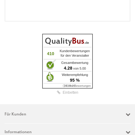
Kundenbewertungen
410
für den Veranstalter
Gesamtbewertung
4.28
von 5.00
Weiterempfehlung
95 %
ⓘ Echte Bewertungen
06.08.26
Einbetten
Für Kunden
Informationen