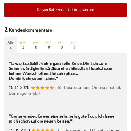
Diesen Reiseveranstalter bewerten
2
Kundenkommentare
Alle
2
2
0
0
0
0
"Es war tatsächlich eine ganz tolle Reise.Die Fahrt,die
Sehenswürdigkeiten,Städte einschliesslich Hotels,lassen
keinen Wunsch offen.Einfach spitze...
Dominik ein super Fahrer."
15.11.2025
· für
Busreisen und Omnibusbetrieb
Dürrnagel GmbH
"Gerne wieder. Es war eine sehr, sehr gute Tour. Ich freue
mich schon auf die neuen Reisen."
15.05.2023
· für
Busreisen und Omnibusbetrieb