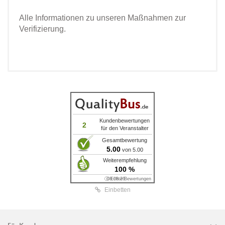
Alle Informationen zu unseren Maßnahmen zur
Verifizierung.
Kundenbewertungen
2
für den Veranstalter
Gesamtbewertung
5.00
von 5.00
Weiterempfehlung
100 %
ⓘ Echte Bewertungen
08.08.26
Einbetten