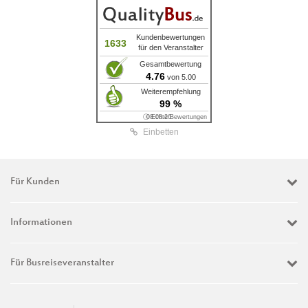
Kundenbewertungen
1633
für den Veranstalter
Gesamtbewertung
4.76
von 5.00
Weiterempfehlung
99 %
ⓘ Echte Bewertungen
08.08.26
Einbetten
Für Kunden
Informationen
Für Busreiseveranstalter