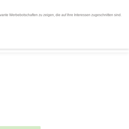
ante Werbebotschaften zu zeigen, die auf Ihre Interessen zugeschnitten sind.
eisen buchen
Für Reiseveranstalter