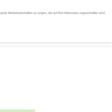
ante Werbebotschaften zu zeigen, die auf Ihre Interessen zugeschnitten sind.
eisen buchen
Für Reiseveranstalter