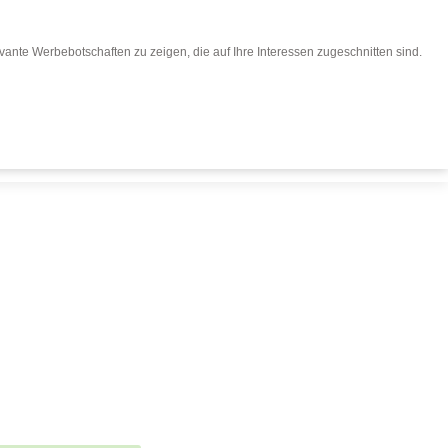
ante Werbebotschaften zu zeigen, die auf Ihre Interessen zugeschnitten sind.
eisen buchen
Für Reiseveranstalter