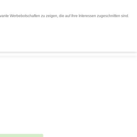
ante Werbebotschaften zu zeigen, die auf Ihre Interessen zugeschnitten sind.
eisen buchen
Für Reiseveranstalter