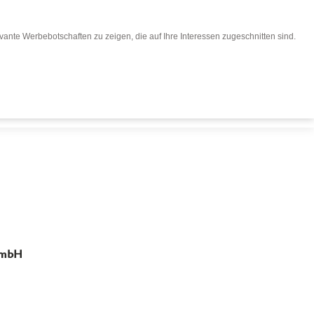
ante Werbebotschaften zu zeigen, die auf Ihre Interessen zugeschnitten sind.
eisen buchen
Für Reiseveranstalter
 GmbH