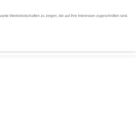
ante Werbebotschaften zu zeigen, die auf Ihre Interessen zugeschnitten sind.
eisen buchen
Für Reiseveranstalter