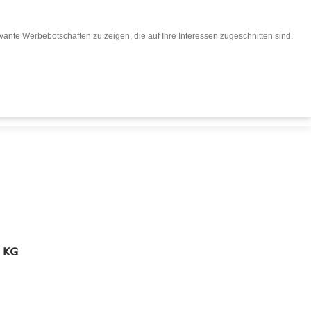
ante Werbebotschaften zu zeigen, die auf Ihre Interessen zugeschnitten sind.
eisen buchen
Für Reiseveranstalter
. KG