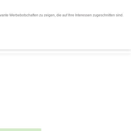
ante Werbebotschaften zu zeigen, die auf Ihre Interessen zugeschnitten sind.
eisen buchen
Für Reiseveranstalter