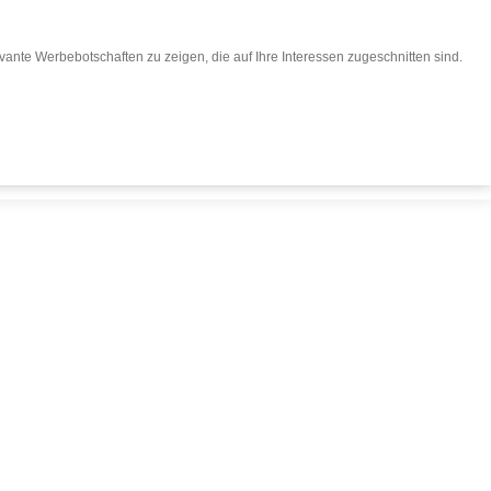
ante Werbebotschaften zu zeigen, die auf Ihre Interessen zugeschnitten sind.
eisen buchen
Für Reiseveranstalter